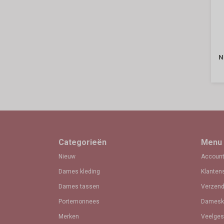
N
Categorieën
Menu
Nieuw
Account
Dames kleding
Klanten
Dames tassen
Verzend
Portemonnees
Dameskl
Merken
Veelges