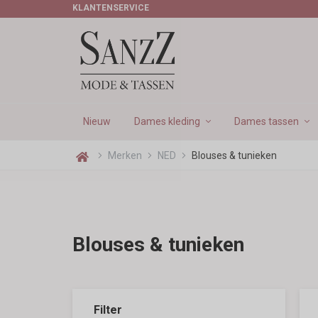
KLANTENSERVICE
DAGEN
Nieuw
Dames kleding
Dames tassen
Merken
NED
Blouses & tunieken
Blouses & tunieken
Filter