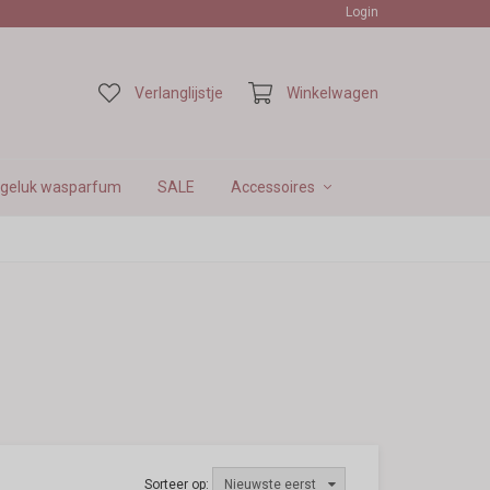
Login
VE
Verlanglijstje
Winkelwagen
geluk wasparfum
SALE
Accessoires
Sorteer op:
Nieuwste eerst