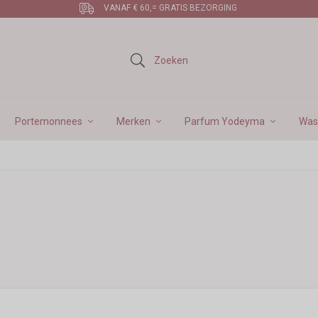
VANAF € 60,= GRATIS BEZORGING
Zoeken
Portemonnees
Merken
Parfum Yodeyma
Was