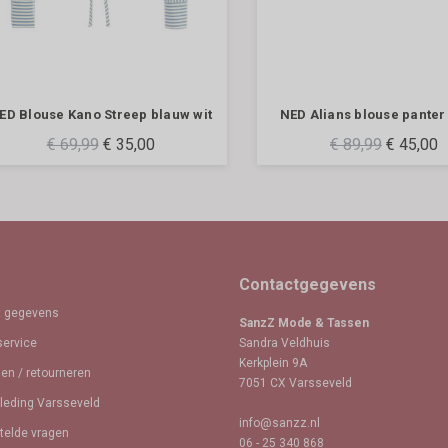
ED Blouse Kano Streep blauw wit
NED Alians blouse panter
€ 69,99
€ 35,00
€ 89,99
€ 45,00










Op voorraad
Op voorraad
(0)
(0)
Contactgegevens
 gegevens
SanzZ Mode & Tassen
service
Sandra Veldhuis
Kerkplein 9A
en / retourneren
7051 CX Varsseveld
eding Varsseveld
info@sanzz.nl
telde vragen
06 - 25 340 868