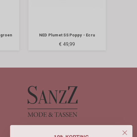
 groen
NED Plumet SS Poppy - Ecru
€ 49,99





Op voorraad
(0)