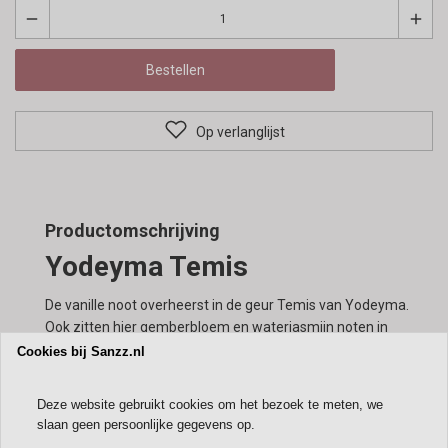
remove
add
Bestellen
Op verlanglijst
Productomschrijving
Yodeyma Temis
De vanille noot overheerst in de geur Temis van Yodeyma.
Ook zitten hier gemberbloem en waterjasmijn noten in
verwerkt. Dit zorgt voor een pakkende geur voor dagelijks
Cookies bij Sanzz.nl
gebruik.
Deze is verkrijgbaar in verschillende maten:
Deze website gebruikt cookies om het bezoek te meten, we
15 ml
slaan geen persoonlijke gegevens op.
50 ml