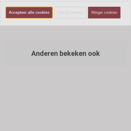
100 ml
Accepteer alle cookies
Kies je cookies
Weiger cookies
Productnummer: Yodeyma Temis - eau de parfum
Anderen bekeken ook
Yodeyma Yode - eau de parfum
Yodeyma Adriana - eau de parfum
Yodeyma Harpina - eau de parfum
Yodeyma Suerte - eau de parfum
€
8,99
€
8,99
€
8,99
€
8,99
Bestellen
Bestellen
Bestellen
Bestellen